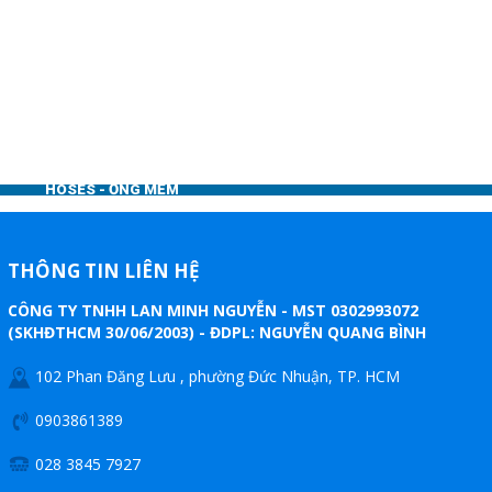
MOTOR - ĐỘNG CƠ ĐIỆN
VALVE - VAN CÔNG NGHIỆP
FLOWMETER - LƯU LƯỢNG
KẾ CÔNG NGHIỆP
HOSES - ỐNG MỀM CÔNG
NGHIỆP
PUMPS - MÁY BƠM CÔNG
THÔNG TIN LIÊN HỆ
NGHIỆP
CÔNG TY TNHH LAN MINH NGUYỄN - MST 0302993072
(SKHĐTHCM 30/06/2003) - ĐDPL: NGUYỄN QUANG BÌNH
EQUIPMENT - MÁY CÔNG
102 Phan Đăng Lưu , phường Đức Nhuận, TP. HCM
NGHIỆP
0903861389
FILTER - THIẾT BỊ LỌC
INSTRUMENT - THIẾT BỊ ĐO
028 3845 7927