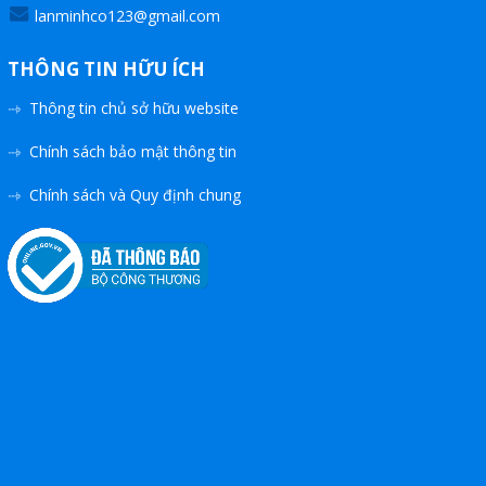
và TỰ ĐỘNG
lanminhco123@gmail.com
NETMILL FLOWMETERs
THÔNG TIN HỮU ÍCH
TANK EQUIPMENTS - THIẾT
Thông tin chủ sở hữu website
BỊ CHO BỒN CHỨA
Chính sách bảo mật thông tin
BỘ XẠC PIN CHO XE HƠI
Chính sách và Quy định chung
ĐIỆN
MÁY CẮT LAZER LẬP
TRÌNH
CÔNG NGHỆ PHỤC HỒI
ĐƯỜNG ỐNG CŨ , THỦNG LỖ
TỦ THỰC PHẨM MÁT LẠNH
BỘ LƯU TRỮ DIỆN MẶT TRỜI
MÁI NHÀ