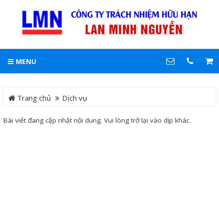
LIÊN HỆ
Hotline
MENU
0903 861 389
DANH MỤC
Trang chủ
Trang chủ
Dịch vụ
Địa chỉ
102 Phan Đăng Lưu ,
phường Đức Nhuận, TP.
Tin tức
Bài viết đang cập nhật nội dung. Vui lòng trở lại vào dịp khác.
HCM
Điện thoại
Sản phẩm
0903861389
CỤC PIG LÀM SẠCH ĐƯỜNG
COPYRIGHT 2019. ALL RIGHTS RESERVED
ỐNG
FISHFINDER - MÁY DÒ TÌM
ĐÀN CÁ