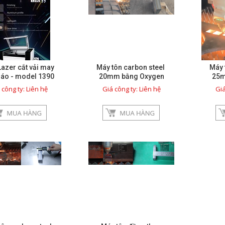
azer cắt vải may
Máy tôn carbon steel
Máy 
 áo - model 1390
20mm bằng Oxygen
25m
 công ty: Liên hệ
Giá công ty: Liên hệ
Giá