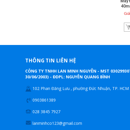
Máy 
40mm
tố
Giá
THÔNG TIN LIÊN HỆ
CÔNG TY TNHH LAN MINH NGUYỄN - MST 0302993
30/06/2003) - ĐDPL: NGUYỄN QUANG BÌNH
102 Phan Đăng Lưu , phường Đức Nhuận, TP. HCM
0903861389
028 3845 7927
lanminhco123@gmail.com