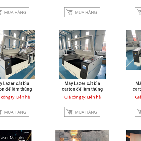
 Lazer cắt bìa
Máy Lazer cắt bìa
Má
on để làm thùng
carton để làm thùng
car
carton - 1
carton - 2
 công ty: Liên hệ
Giá công ty: Liên hệ
Giá