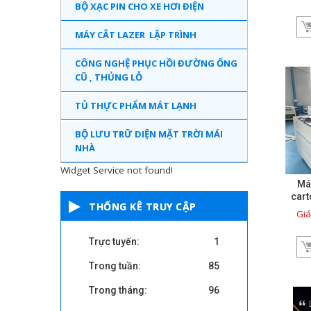
BỘ XẠC PIN CHO XE HƠI ĐIỆN
MÁY CẮT LAZER LẬP TRÌNH
CÔNG NGHỆ PHỤC HỒI ĐƯỜNG ỐNG
CŨ , THỦNG LỖ
TỦ THỰC PHẨM MÁT LẠNH
BỘ LƯU TRỮ DIỆN MẶT TRỜI MÁI
NHÀ
Widget Service not found!
Máy
cart
THỐNG KÊ TRUY CẬP
Giá
Trực tuyến:
1
Trong tuần:
85
Trong tháng:
96