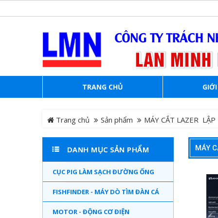
TRANG CHỦ
GIỚI
Trang chủ
Sản phẩm
MÁY CẮT LAZER LẬP
MÁY C
DANH MỤC SẢN PHẨM
CỤC PIG LÀM SẠCH ĐƯỜNG ỐNG
FISHFINDER - MÁY DÒ TÌM ĐÀN CÁ
MOTOR - ĐỘNG CƠ ĐIỆN