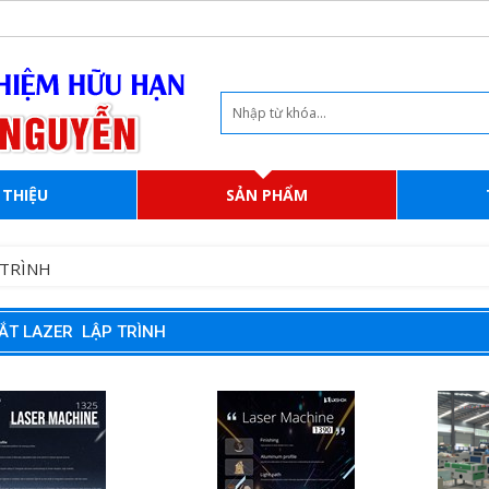
 THIỆU
SẢN PHẨM
 TRÌNH
ẮT LAZER LẬP TRÌNH