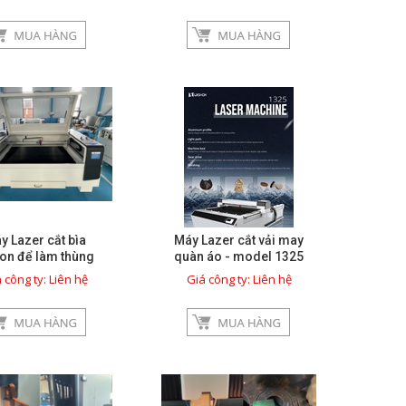
y Lazer cắt bìa
Máy Lazer cắt vải may
ton để làm thùng
quàn áo - model 1325
carton - 3
 công ty: Liên hệ
Giá công ty: Liên hệ