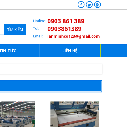
0903 861 389
Hotline:
0903861389
Tel:
TÌM KIẾM
Email:
lanminhco123@gmail.com
TIN TỨC
LIÊN HỆ