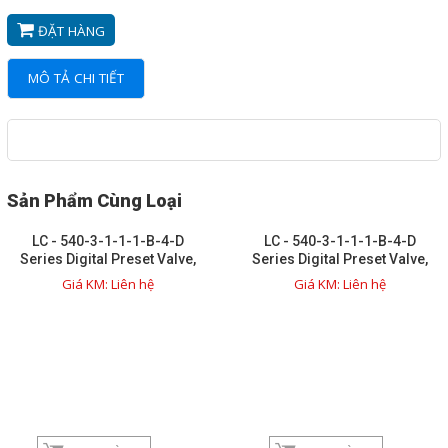
và TỰ ĐỘNG
ĐẶT HÀNG
NETMILL FLOWMETERs
TANK EQUIPMENTS - THIẾT
MÔ TẢ CHI TIẾT
BỊ CHO BỒN CHỨA
BỘ XẠC PIN CHO XE HƠI
ĐIỆN
Sản Phẩm Cùng Loại
MÁY CẮT LAZER LẬP
LC - 540-3-1-1-1-B-4-D
LC - 540-3-1-1-1-B-4-D
TRÌNH
Series Digital Preset Valve,
Series Digital Preset Valve,
3in 150# Flat face flange
3in 150# Flat face flange
Giá KM: Liên hệ
Giá KM: Liên hệ
CÔNG NGHỆ PHỤC HỒI
(Ductile Iron, FF), 24VDC - 6
(Ductile Iron, FF), 24VDC - 5
ĐƯỜNG ỐNG CŨ , THỦNG LỖ
TỦ THỰC PHẨM MÁT LẠNH
BỘ LƯU TRỮ DIỆN MẶT TRỜI
MÁI NHÀ