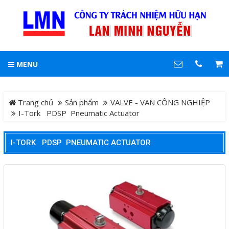
LIÊN HỆ
Hotline
MENU
0903 861 389
DANH MỤC
Trang chủ
Trang chủ
Sản phẩm
VALVE - VAN CÔNG NGHIỆP
Địa chỉ
I-Tork PDSP Pneumatic Actuator
102 Phan Đăng Lưu ,
phường Đức Nhuận, TP.
Tin tức
HCM
I-TORK PDSP PNEUMATIC ACTUATOR
Điện thoại
Sản phẩm
0903861389
CỤC PIG LÀM SẠCH ĐƯỜNG
COPYRIGHT 2019. ALL RIGHTS RESERVED
ỐNG
FISHFINDER - MÁY DÒ TÌM
ĐÀN CÁ