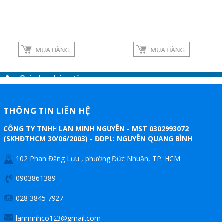
Google
Twitter
Gọi cho chúng tôi
Nhắn tin
THÔNG TIN LIÊN HỆ
CÔNG TY TNHH LAN MINH NGUYỄN - MST 0302993072
Mail
(SKHĐTHCM 30/06/2003) - ĐDPL: NGUYỄN QUANG BÌNH
102 Phan Đăng Lưu , phường Đức Nhuận, TP. HCM
COPYRIGHT 2019. ALL RIGHTS RESERVED
0903861389
028 3845 7927
lanminhco123@gmail.com