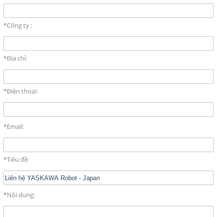
và TỰ ĐỘNG
NETMILL FLOWMETERs
*Công ty :
TANK EQUIPMENTS - THIẾT
BỊ CHO BỒN CHỨA
*Địa chỉ:
BỘ XẠC PIN CHO XE HƠI
ĐIỆN
*Điện thoại:
MÁY CẮT LAZER LẬP
TRÌNH
*Email:
CÔNG NGHỆ PHỤC HỒI
ĐƯỜNG ỐNG CŨ , THỦNG LỖ
*Tiêu đề:
TỦ THỰC PHẨM MÁT LẠNH
BỘ LƯU TRỮ DIỆN MẶT TRỜI
*Nội dung:
MÁI NHÀ