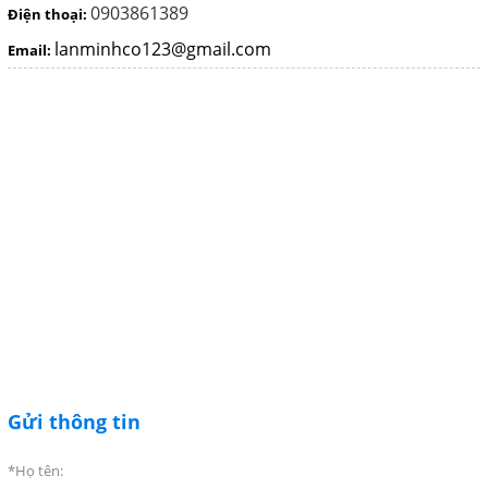
0903861389
Điện thoại:
MOTOR - ĐỘNG CƠ ĐIỆN
lanminhco123@gmail.com
Email:
VALVE - VAN CÔNG NGHIỆP
FLOWMETER - LƯU LƯỢNG
KẾ CÔNG NGHIỆP
HOSES - ỐNG MỀM CÔNG
NGHIỆP
PUMPS - MÁY BƠM CÔNG
NGHIỆP
EQUIPMENT - MÁY CÔNG
NGHIỆP
FILTER - THIẾT BỊ LỌC
Gửi thông tin
INSTRUMENT - THIẾT BỊ ĐO
*Họ tên: