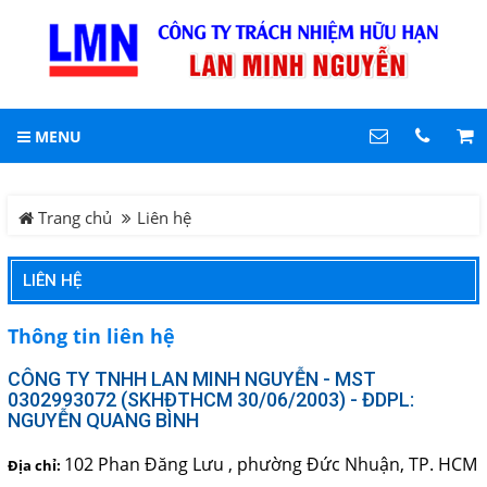
LIÊN HỆ
Hotline
MENU
0903 861 389
DANH MỤC
Trang chủ
Trang chủ
Liên hệ
Địa chỉ
102 Phan Đăng Lưu ,
phường Đức Nhuận, TP.
Tin tức
LIÊN HỆ
HCM
Điện thoại
Sản phẩm
0903861389
Thông tin liên hệ
CỤC PIG LÀM SẠCH ĐƯỜNG
CÔNG TY TNHH LAN MINH NGUYỄN - MST
COPYRIGHT 2019. ALL RIGHTS RESERVED
0302993072 (SKHĐTHCM 30/06/2003) - ĐDPL:
ỐNG
NGUYỄN QUANG BÌNH
FISHFINDER - MÁY DÒ TÌM
102 Phan Đăng Lưu , phường Đức Nhuận, TP. HCM
Địa chỉ:
ĐÀN CÁ