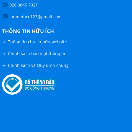
028 3845 7927
Google
lanminhco123@gmail.com
Twitter
THÔNG TIN HỮU ÍCH
Thông tin chủ sở hữu website
Gọi cho chúng tôi
Chính sách bảo mật thông tin
Nhắn tin
Chính sách và Quy định chung
Mail
COPYRIGHT 2019. ALL RIGHTS RESERVED