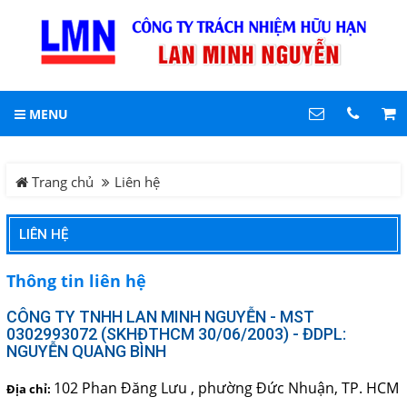
LIÊN HỆ
Hotline
MENU
0903 861 389
DANH MỤC
Trang chủ
Trang chủ
Liên hệ
Địa chỉ
102 Phan Đăng Lưu ,
phường Đức Nhuận, TP.
Tin tức
LIÊN HỆ
HCM
Điện thoại
Sản phẩm
0903861389
Thông tin liên hệ
CỤC PIG LÀM SẠCH ĐƯỜNG
CÔNG TY TNHH LAN MINH NGUYỄN - MST
COPYRIGHT 2019. ALL RIGHTS RESERVED
0302993072 (SKHĐTHCM 30/06/2003) - ĐDPL:
ỐNG
NGUYỄN QUANG BÌNH
FISHFINDER - MÁY DÒ TÌM
102 Phan Đăng Lưu , phường Đức Nhuận, TP. HCM
Địa chỉ:
ĐÀN CÁ