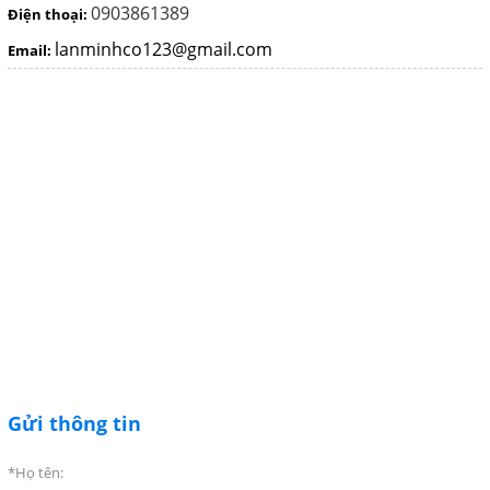
0903861389
Điện thoại:
MOTOR - ĐỘNG CƠ ĐIỆN
lanminhco123@gmail.com
Email:
VALVE - VAN CÔNG NGHIỆP
FLOWMETER - LƯU LƯỢNG
KẾ CÔNG NGHIỆP
HOSES - ỐNG MỀM CÔNG
NGHIỆP
PUMPS - MÁY BƠM CÔNG
NGHIỆP
EQUIPMENT - MÁY CÔNG
NGHIỆP
FILTER - THIẾT BỊ LỌC
Gửi thông tin
INSTRUMENT - THIẾT BỊ ĐO
*Họ tên: