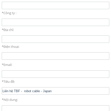
và TỰ ĐỘNG
NETMILL FLOWMETERs
*Công ty :
TANK EQUIPMENTS - THIẾT
BỊ CHO BỒN CHỨA
*Địa chỉ:
BỘ XẠC PIN CHO XE HƠI
ĐIỆN
*Điện thoại:
MÁY CẮT LAZER LẬP
TRÌNH
*Email:
CÔNG NGHỆ PHỤC HỒI
ĐƯỜNG ỐNG CŨ , THỦNG LỖ
*Tiêu đề:
TỦ THỰC PHẨM MÁT LẠNH
BỘ LƯU TRỮ DIỆN MẶT TRỜI
*Nội dung:
MÁI NHÀ