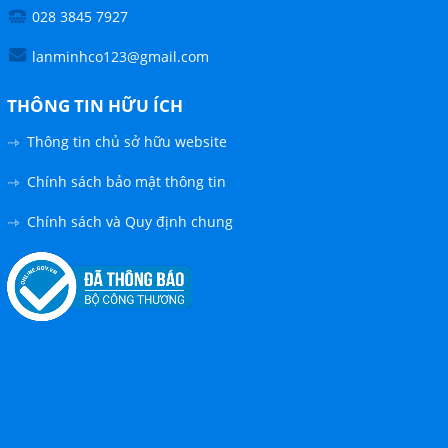
028 3845 7927
Google
lanminhco123@gmail.com
Twitter
THÔNG TIN HỮU ÍCH
Thông tin chủ sở hữu website
Gọi cho chúng tôi
Chính sách bảo mật thông tin
Nhắn tin
Chính sách và Quy định chung
Mail
COPYRIGHT 2019. ALL RIGHTS RESERVED