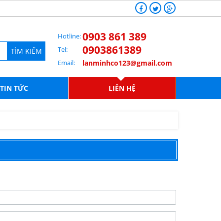
0903 861 389
Hotline:
0903861389
Tel:
TÌM KIẾM
Email:
lanminhco123@gmail.com
TIN TỨC
LIÊN HỆ