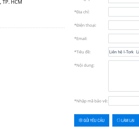
, TP. HCM
*Địa chỉ:
*Điện thoại:
*Email:
*Tiêu đề:
*Nội dung:
*Nhập mã bảo vệ:
GỬI YÊU CẦU
LÀM LẠI