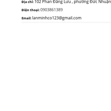
102 Phan Đăng Lưu , phường Đức Nhuận
Địa chỉ:
0903861389
Điện thoại:
lanminhco123@gmail.com
Email: