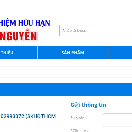
 THIỆU
SẢN PHẨM
Gửi thông tin
302993072 (SKHĐTHCM
*Họ tên:
*Công ty :