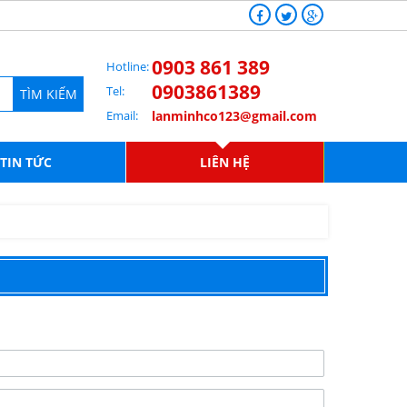
0903 861 389
Hotline:
0903861389
Tel:
TÌM KIẾM
Email:
lanminhco123@gmail.com
TIN TỨC
LIÊN HỆ