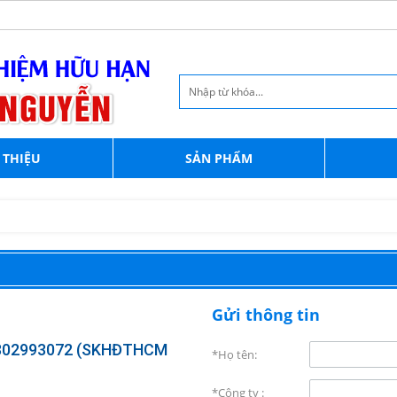
 THIỆU
SẢN PHẨM
Gửi thông tin
302993072 (SKHĐTHCM
*Họ tên:
*Công ty :