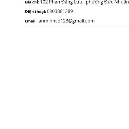
102 Phan Đăng Lưu , phường Đức Nhuận
Địa chỉ:
0903861389
Điện thoại:
lanminhco123@gmail.com
Email: