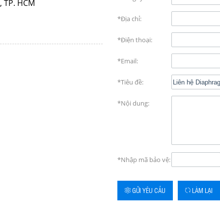
, TP. HCM
*Địa chỉ:
*Điện thoại:
*Email:
*Tiêu đề:
*Nội dung:
*Nhập mã bảo vệ:
GỬI YÊU CẦU
LÀM LẠI