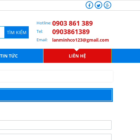
0903 861 389
Hotline:
0903861389
Tel:
TÌM KIẾM
Email:
lanminhco123@gmail.com
TIN TỨC
LIÊN HỆ