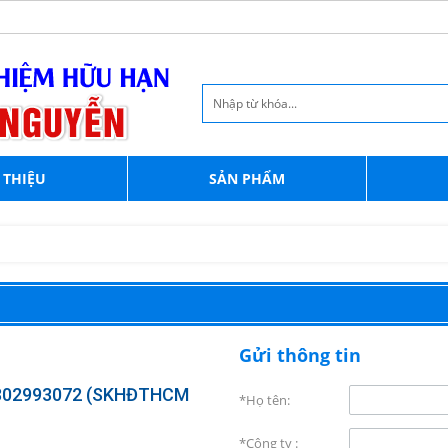
 THIỆU
SẢN PHẨM
Gửi thông tin
302993072 (SKHĐTHCM
*Họ tên:
*Công ty :