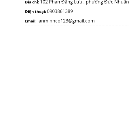
102 Phan Đăng Lưu , phường Đức Nhuận
Địa chỉ:
0903861389
Điện thoại:
lanminhco123@gmail.com
Email: