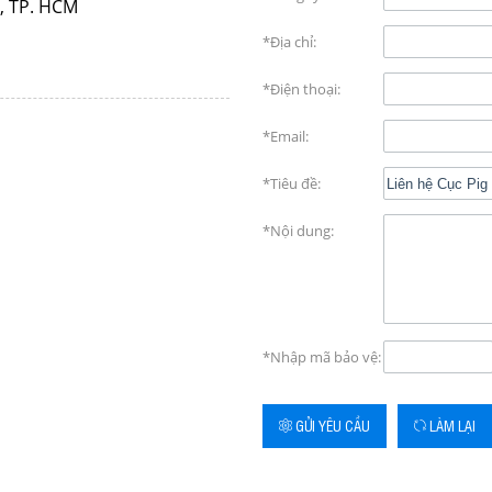
, TP. HCM
*Địa chỉ:
*Điện thoại:
*Email:
*Tiêu đề:
*Nội dung:
*Nhập mã bảo vệ:
GỬI YÊU CẦU
LÀM LẠI