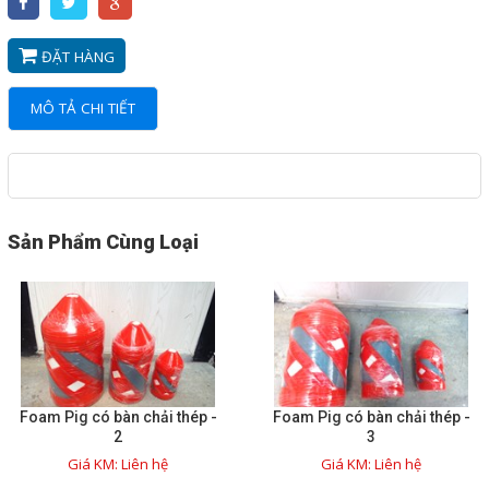
và TỰ ĐỘNG
NETMILL FLOWMETERs
ĐẶT HÀNG
TANK EQUIPMENTS - THIẾT
MÔ TẢ CHI TIẾT
BỊ CHO BỒN CHỨA
BỘ XẠC PIN CHO XE HƠI
ĐIỆN
MÁY CẮT LAZER LẬP
Sản Phẩm Cùng Loại
TRÌNH
CÔNG NGHỆ PHỤC HỒI
ĐƯỜNG ỐNG CŨ , THỦNG LỖ
TỦ THỰC PHẨM MÁT LẠNH
Foam Pig có bàn chải thép -
Foam Pig có bàn chải thép -
BỘ LƯU TRỮ DIỆN MẶT TRỜI
2
3
Giá KM: Liên hệ
Giá KM: Liên hệ
MÁI NHÀ