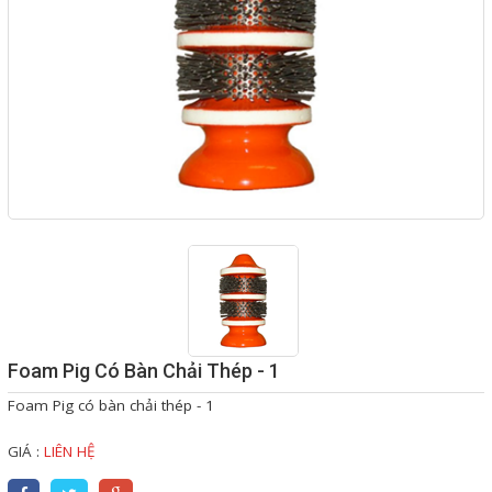
MOTOR - ĐỘNG CƠ ĐIỆN
VALVE - VAN CÔNG NGHIỆP
FLOWMETER - LƯU LƯỢNG
KẾ CÔNG NGHIỆP
HOSES - ỐNG MỀM CÔNG
NGHIỆP
PUMPS - MÁY BƠM CÔNG
NGHIỆP
EQUIPMENT - MÁY CÔNG
Foam Pig Có Bàn Chải Thép - 1
NGHIỆP
Foam Pig có bàn chải thép - 1
FILTER - THIẾT BỊ LỌC
GIÁ :
LIÊN HỆ
INSTRUMENT - THIẾT BỊ ĐO