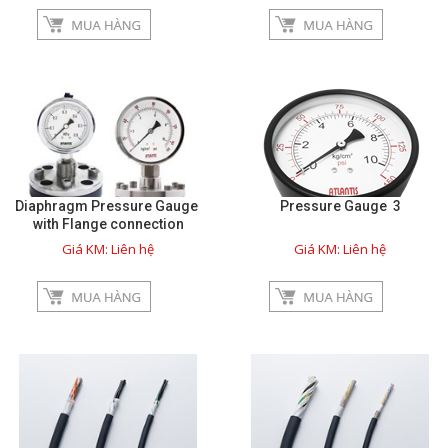
Giới thiệu
Dịch vụ
Thông tin hữu ích
Hình ảnh sửa chữa
Diaphragm Pressure Gauge
Pressure Gauge 3
with Flange connection
Giá KM: Liên hệ
Giá KM: Liên hệ
Liên hệ
close
TRÊN MẠNG XÃ HỘI
Facebook