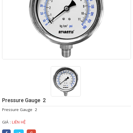
MOTOR - ĐỘNG CƠ ĐIỆN
VALVE - VAN CÔNG NGHIỆP
FLOWMETER - LƯU LƯỢNG
KẾ CÔNG NGHIỆP
HOSES - ỐNG MỀM CÔNG
NGHIỆP
PUMPS - MÁY BƠM CÔNG
NGHIỆP
EQUIPMENT - MÁY CÔNG
Pressure Gauge 2
NGHIỆP
Pressure Gauge 2
FILTER - THIẾT BỊ LỌC
GIÁ :
LIÊN HỆ
INSTRUMENT - THIẾT BỊ ĐO