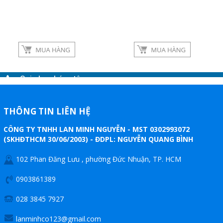
Google
Twitter
Gọi cho chúng tôi
Nhắn tin
THÔNG TIN LIÊN HỆ
CÔNG TY TNHH LAN MINH NGUYỄN - MST 0302993072
Mail
(SKHĐTHCM 30/06/2003) - ĐDPL: NGUYỄN QUANG BÌNH
102 Phan Đăng Lưu , phường Đức Nhuận, TP. HCM
COPYRIGHT 2019. ALL RIGHTS RESERVED
0903861389
028 3845 7927
lanminhco123@gmail.com