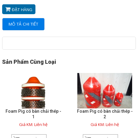
và TỰ ĐỘNG
ĐẶT HÀNG
NETMILL FLOWMETERs
TANK EQUIPMENTS - THIẾT
MÔ TẢ CHI TIẾT
BỊ CHO BỒN CHỨA
BỘ XẠC PIN CHO XE HƠI
ĐIỆN
Sản Phẩm Cùng Loại
MÁY CẮT LAZER LẬP
TRÌNH
CÔNG NGHỆ PHỤC HỒI
ĐƯỜNG ỐNG CŨ , THỦNG LỖ
TỦ THỰC PHẨM MÁT LẠNH
Foam Pig có bàn chải thép -
Foam Pig có bàn chải thép -
1
2
BỘ LƯU TRỮ DIỆN MẶT TRỜI
Giá KM: Liên hệ
Giá KM: Liên hệ
MÁI NHÀ