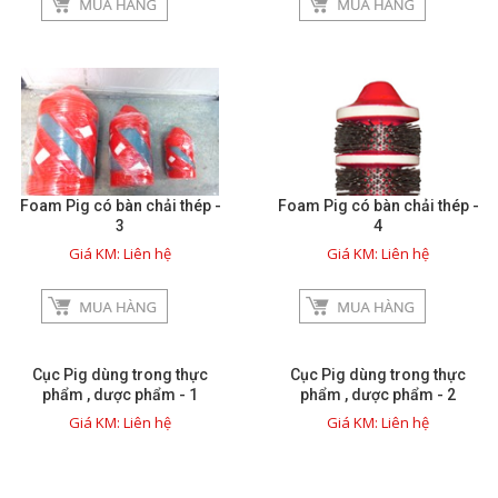
Giới thiệu
Dịch vụ
Thông tin hữu ích
Foam Pig có bàn chải thép -
Foam Pig có bàn chải thép -
Hình ảnh sửa chữa
3
4
Giá KM: Liên hệ
Giá KM: Liên hệ
Liên hệ
close
Cục Pig dùng trong thực
Cục Pig dùng trong thực
phẩm , dược phẩm - 1
phẩm , dược phẩm - 2
TRÊN MẠNG XÃ HỘI
Giá KM: Liên hệ
Giá KM: Liên hệ
Facebook