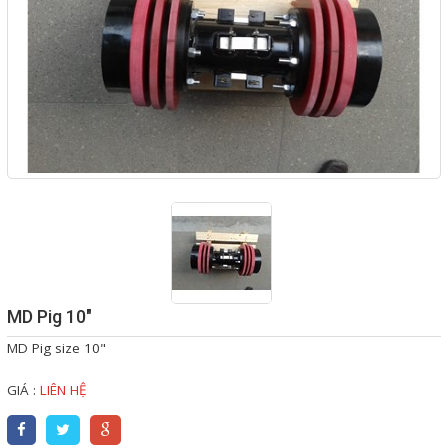
MOTOR - ĐỘNG CƠ ĐIỆN
VALVE - VAN CÔNG NGHIỆP
FLOWMETER - LƯU LƯỢNG
KẾ CÔNG NGHIỆP
HOSES - ỐNG MỀM CÔNG
NGHIỆP
PUMPS - MÁY BƠM CÔNG
NGHIỆP
EQUIPMENT - MÁY CÔNG
MD Pig 10"
MD Pig size 10"
NGHIỆP
FILTER - THIẾT BỊ LỌC
GIÁ :
LIÊN HỆ
INSTRUMENT - THIẾT BỊ ĐO